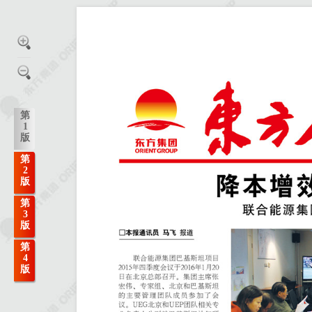
第
1
版
第
2
版
第
3
版
第
4
版