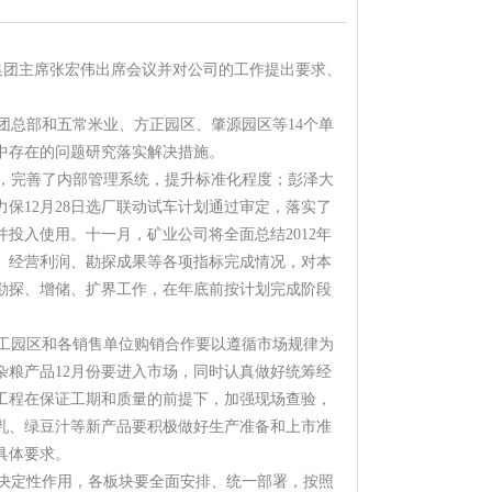
。集团主席张宏伟出席会议并对公司的工作提出要求、
总部和五常米业、方正园区、肇源园区等14个单
程中存在的问题研究落实解决措施。
，完善了内部管理系统，提升标准化程度；彭泽大
保12月28日选厂联动试车计划通过审定，落实了
投入使用。十一月，矿业公司将全面总结2012年
量、经营利润、勘探成果等各项指标完成情况，对本
勘探、增储、扩界工作，在年底前按计划完成阶段
工园区和各销售单位购销合作要以遵循市场规律为
粮产品12月份要进入市场，同时认真做好统筹经
工程在保证工期和质量的前提下，加强现场查验，
乳、绿豆汁等新产品要积极做好生产准备和上市准
具体要求。
到决定性作用，各板块要全面安排、统一部署，按照