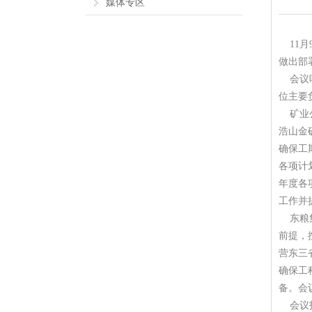
媒体专区
11月
做出部
会议听
位主要
矿业公
浩山金
确保工
各项计
年度各
工作并
东粮集
前提，
营东三
确保工
备。会
会议指