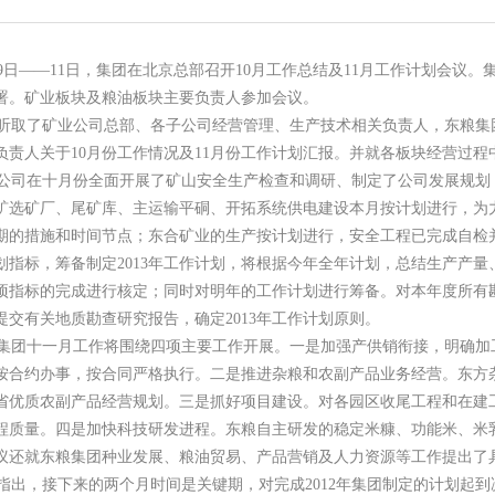
9日——11日，集团在北京总部召开10月工作总结及11月工作计划会议
署。矿业板块及粮油板块主要负责人参加会议。
取了矿业公司总部、各子公司经营管理、生产技术相关负责人，东粮集团
负责人关于10月份工作情况及11月份工作计划汇报。并就各板块经营过
司在十月份全面开展了矿山安全生产检查和调研、制定了公司发展规划
矿选矿厂、尾矿库、主运输平硐、开拓系统供电建设本月按计划进行，为力
期的措施和时间节点；东合矿业的生产按计划进行，安全工程已完成自检并
划指标，筹备制定2013年工作计划，将根据今年全年计划，总结生产产
项指标的完成进行核定；同时对明年的工作计划进行筹备。对本年度所有
提交有关地质勘查研究报告，确定2013年工作计划原则。
团十一月工作将围绕四项主要工作开展。一是加强产供销衔接，明确加
按合约办事，按合同严格执行。二是推进杂粮和农副产品业务经营。东方杂
省优质农副产品经营规划。三是抓好项目建设。对各园区收尾工程和在建
程质量。四是加快科技研发进程。东粮自主研发的稳定米糠、功能米、米
议还就东粮集团种业发展、粮油贸易、产品营销及人力资源等工作提出了
出，接下来的两个月时间是关键期，对完成2012年集团制定的计划起