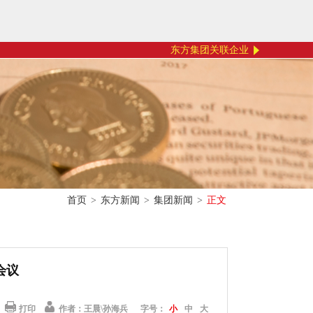
东方集团关联企业
首页
>
东方新闻
>
集团新闻
>
正文
会议
打印
作者：王晨\孙海兵
字号：
小
中
大