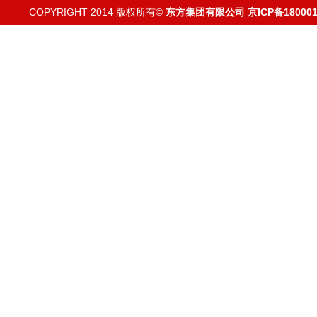
COPYRIGHT 2014 版权所有©
东方集团有限公司
京ICP备180001