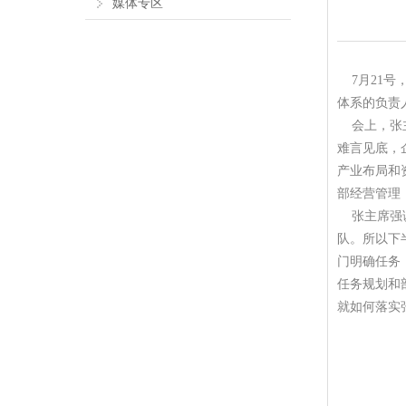
媒体专区
7月21号
体系的负责
会上，张主
难言见底，
产业布局和
部经营管理
张主席强调
队。所以下
门明确任务
任务规划和
就如何落实