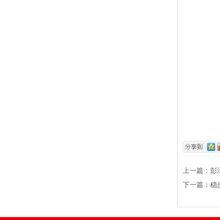
上一篇：
彭
下一篇：
稳