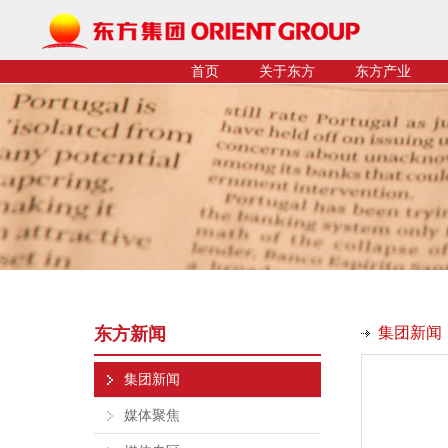
首页
关于东方
东方产业
东方新闻
集团新闻
集团新闻
媒体聚焦