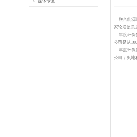
媒体专区
联合能源巴
家论坛是隶
年度环保奖
公司是从1
年度环保奖
公司；奥地