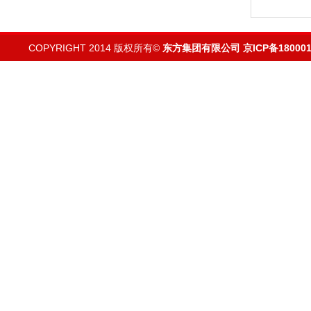
COPYRIGHT 2014 版权所有©
东方集团有限公司
京ICP备180001