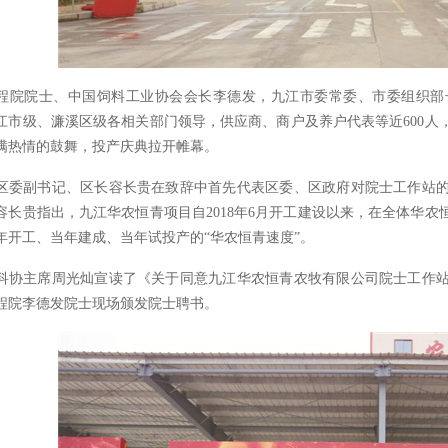
程院院士、中国饲料工业协会会长李德发，九江市委常委、市委组织部
江市级、濂溪区级各相关部门领导，供应商、商户及养户代表等近600人
满热情的鼓舞，投产庆典拉开帷幕。
区委副书记、区长容长贵在致辞中首先代表区委、区政府对院士工作站
容长贵指出，九江华农恒青项目自2018年6月开工建设以来，在全体华
年开工、当年建成、当年试投产的“华农恒青速度”。
科协主席周光灿宣读了《关于同意九江华农恒青农牧有限公司院士工作
程院李德发院士现场颁发院士聘书。