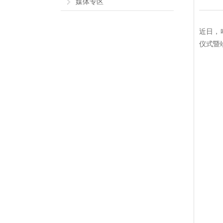
媒体专区
近日，
仪式暨