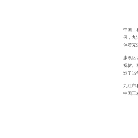
中国工
保，九
伴着充
濂溪区
祝贺。
造了当
九江市
中国工