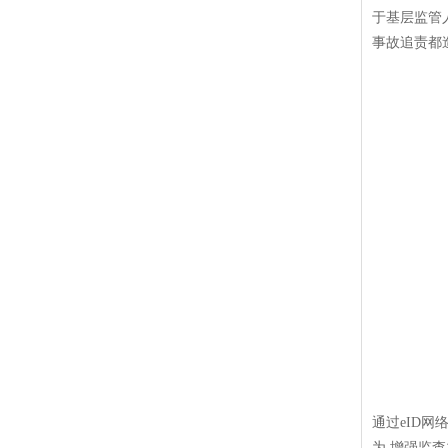
于基层监管
事故追责都
通过
eID
网
为
,
增强监查